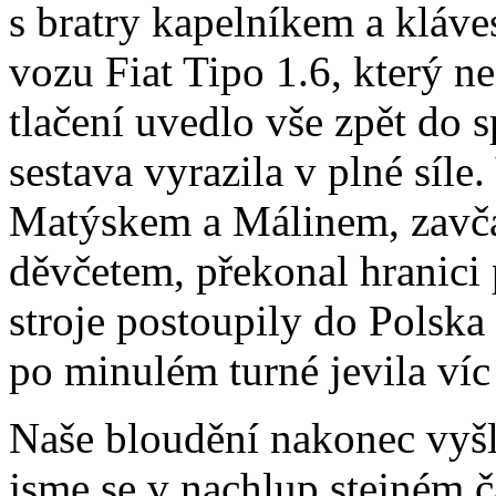
s bratry kapelníkem a kláv
vozu Fiat Tipo 1.6, který n
tlačení uvedlo vše zpět do 
sestava vyrazila v plné síle
Matýskem a Málinem, zavča
děvčetem, překonal hranici 
stroje postoupily do Polska
po minulém turné jevila víc
Naše bloudění nakonec vyšl
jsme se v nachlup stejném č