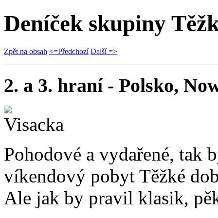
Deníček skupiny Těž
Zpět na obsah
<=Předchozí
Další =>
2. a 3. hraní - Polsko, No
Pohodové a vydařené, tak b
víkendový pobyt Těžké doby
Ale jak by pravil klasik, pě