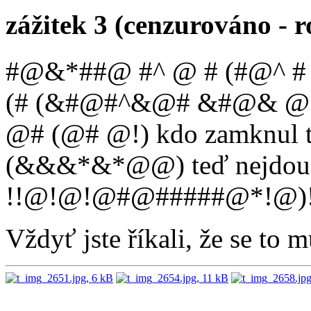
zážitek 3 (cenzurováno - r
#@&*##@ #^ @ # (#@^ # (
(# (&#@#^&@# &#@& @*
@# (@# @!) kdo zamknul t
(&&&*&*@@) teď nejdou v
!!@!@!@#@#####@*!@)!*
Vždyť jste říkali, že se to mů