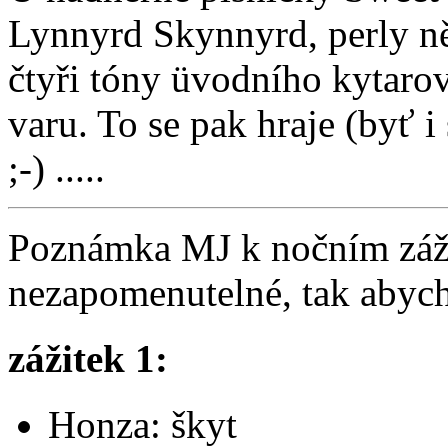
Lynnyrd Skynnyrd, perly ně
čtyři tóny üvodního kytarov
varu. To se pak hraje (byť 
;-) .....
Poznámka MJ k nočním záži
nezapomenutelné, tak abyc
zážitek 1:
Honza: škyt