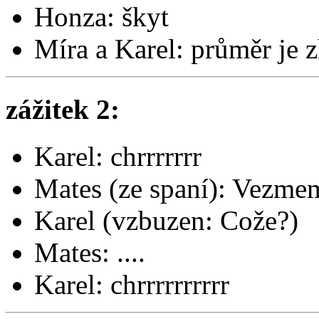
Honza: škyt
Míra a Karel: průměr je 
zážitek 2:
Karel: chrrrrrrr
Mates (ze spaní): Vezme
Karel (vzbuzen: Cože?)
Mates: ....
Karel: chrrrrrrrrrr