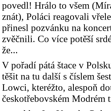
povedl! Hrálo to všem (Míra 
znát), Poláci reagovali vře
přinesl pozvánku na koncer
zvěčnili. Co více potěší sr
že...
V pořadí pátá štace v Polsk
těšit na tu další s číslem š
Lowci, kteréžto, alespoň d
českotřebovském Modrém tr