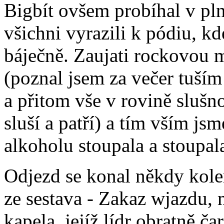
Bigbít ovšem probíhal v pl
všichni vyrazili k pódiu, k
báječně. Zaujati rockovou
(poznal jsem za večer tuší
a přitom vše v rovině slušn
sluší a patří) a tím vším jsme
alkoholu stoupala a stoupala
Odjezd se konal někdy kole
ze sestava - Zakaz wjazdu,
kapela, jejíž lídr obratně ča