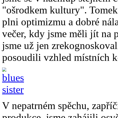
"ošrodkem kultury". Tomek 
plni optimizmu a dobré nál
večer, kdy jsme měli jít na 
jsme už jen zrekognoskoval
posoudili vzhled místních k
V nepatrném spěchu, zapří
produkce, jsme zahájili os