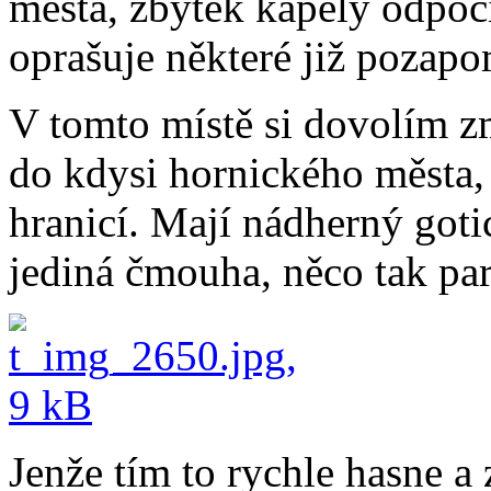
města, zbytek kapely odpočí
oprašuje některé již pozap
V tomto místě si dovolím z
do kdysi hornického města, 
hranicí. Mají nádherný goti
jediná čmouha, něco tak pa
Jenže tím to rychle hasne a 