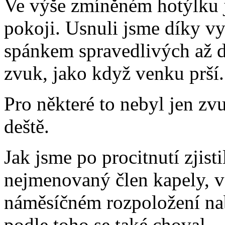
Ve výše zmíněném hotýlku j
pokoji. Usnuli jsme díky vy
spánkem spravedlivých až 
zvuk, jako když venku prší.
Pro některé to nebyl jen zvu
deště.
Jak jsme po procitnutí zjist
nejmenovaný člen kapely, v
náměsíčném rozpoložení nab
podle toho se také choval.