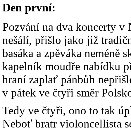
Den první:
Pozvání na dva koncerty 
nešálí, přišlo jako již tra
basáka a zpěváka neméně s
kapelník moudře nabídku př
hraní zaplať pánbůh nepřišl
v pátek ve čtyři směr Polsk
Tedy ve čtyři, ono to tak úp
Neboť bratr violoncellista 