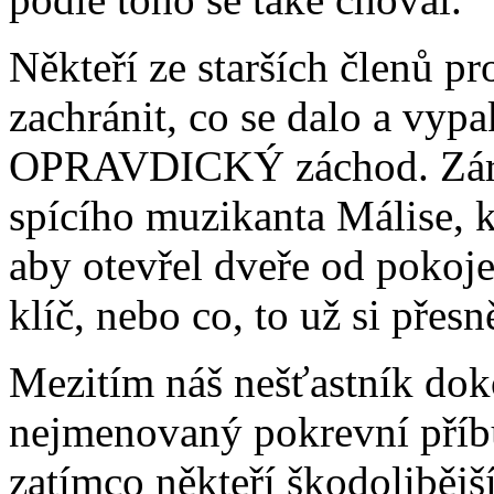
Někteří ze starších členů pro
zachránit, co se dalo a vyp
OPRAVDICKÝ záchod. Zárov
spícího muzikanta Málise, k
aby otevřel dveře od pokoje.
klíč, nebo co, to už si přes
Mezitím náš nešťastník dok
nejmenovaný pokrevní příbu
zatímco někteří škodolibějš